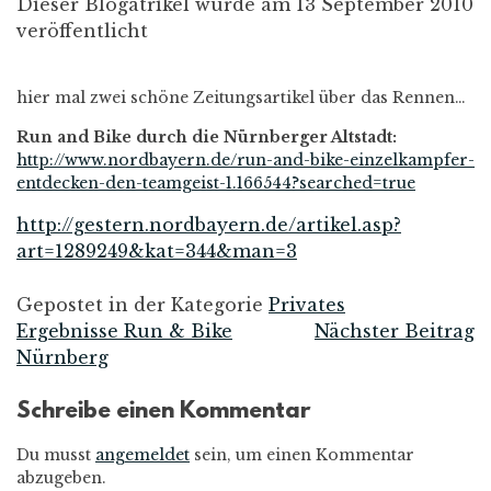
Dieser Blogatrikel wurde am 13 September 2010
veröffentlicht
hier mal zwei schöne Zeitungsartikel über das Rennen…
Run and Bike durch die Nürnberger Altstadt:
http://www.nordbayern.de/run-and-bike-einzelkampfer-
entdecken-den-teamgeist-1.166544?searched=true
http://gestern.nordbayern.de/artikel.asp?
art=1289249&kat=344&man=3
Gepostet in der Kategorie
Privates
Ergebnisse Run & Bike
Nächster Beitrag
Beitrags-
Nürnberg
Navigation
Schreibe einen Kommentar
Du musst
angemeldet
sein, um einen Kommentar
abzugeben.