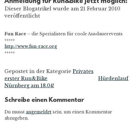
Anmeldung für Run&Bike jetzt möglich:
Dieser Blogatrikel wurde am 21 Februar 2010
veröffentlicht
Fun Race
– die Spezialisten für coole Ausdauerevents
+++++
http://www.fun-race.org
+++++
Gepostet in der Kategorie
Privates
erster Run&Bike
Hürdenlauf
Beitrags-
Nürnberg am 18.04!
Navigation
Schreibe einen Kommentar
Du musst
angemeldet
sein, um einen Kommentar
abzugeben.