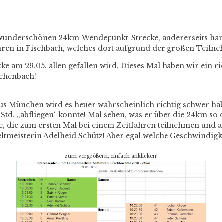
ser wunderschönen 24km-Wendepunkt-Strecke, andererseits han
ahren in Fischbach, welches dort aufgrund der großen Teilne
cke am 29.05. allen gefallen wird. Dieses Mal haben wir ein ri
schenbach!
us München wird es heuer wahrscheinlich richtig schwer ha
9 Std. „abfliegen“ konnte! Mal sehen, was er über die 24km so 
ge, die zum ersten Mal bei einem Zeitfahren teilnehmen und a
weltmeisterin Adelheid Schütz! Aber egal welche Geschwindigk
zum vergrößern, einfach anklicken!