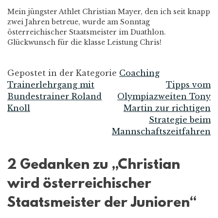
Mein jüngster Athlet Christian Mayer, den ich seit knapp
zwei Jahren betreue, wurde am Sonntag
österreichischer Staatsmeister im Duathlon.
Glückwunsch für die klasse Leistung Chris!
Gepostet in der Kategorie
Coaching
Trainerlehrgang mit
Tipps vom
Beitrags-
Bundestrainer Roland
Olympiazweiten Tony
Knoll
Martin zur richtigen
Navigation
Strategie beim
Mannschaftszeitfahren
2 Gedanken zu „
Christian
wird österreichischer
Staatsmeister der Junioren
“