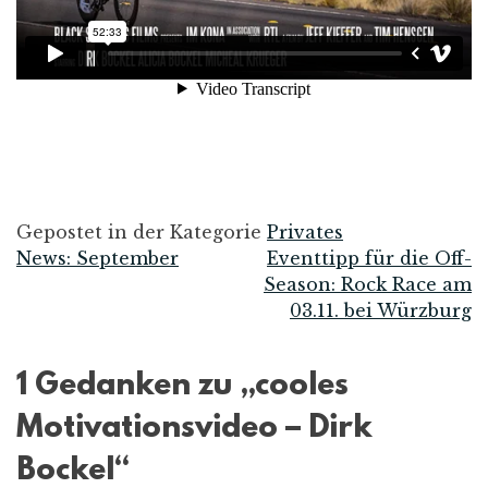
Gepostet in der Kategorie
Privates
News: September
Eventtipp für die Off-
Beitrags-
Season: Rock Race am
03.11. bei Würzburg
Navigation
1 Gedanken zu „
cooles
Motivationsvideo – Dirk
Bockel
“