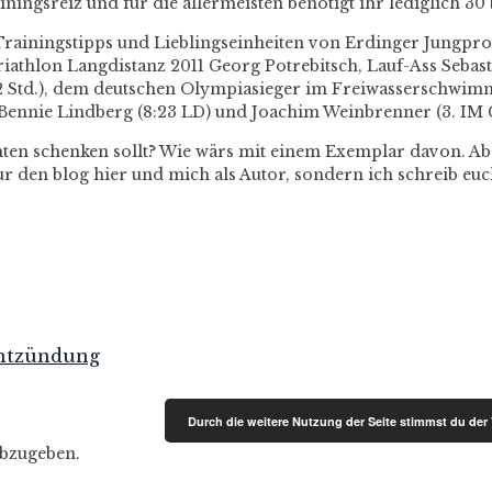
iningsreiz und für die allermeisten benötigt ihr lediglich 3
Trainingstipps und Lieblingseinheiten von Erdinger Jungpro
iathlon Langdistanz 2011 Georg Potrebitsch, Lauf-Ass Sebas
22 Std.), dem deutschen Olympiasieger im Freiwasserschwim
 Bennie Lindberg (8:23 LD) und Joachim Weinbrenner (3. IM 
en schenken sollt? Wie wärs mit einem Exemplar davon. Ab
 nur den blog hier und mich als Autor, sondern ich schreib 
entzündung
Durch die weitere Nutzung der Seite stimmst du de
bzugeben.