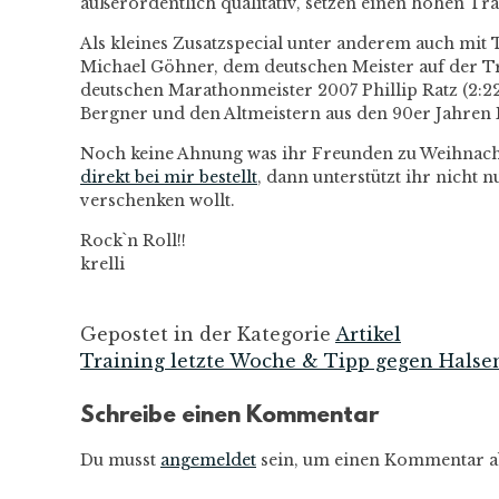
außerordentlich qualitativ, setzen einen hohen Tra
Als kleines Zusatzspecial unter anderem auch mit 
Michael Göhner, dem deutschen Meister auf der Tr
deutschen Marathonmeister 2007 Phillip Ratz (2:
Bergner und den Altmeistern aus den 90er Jahren
Noch keine Ahnung was ihr Freunden zu Weihnacht
direkt
bei mir bestellt
, dann unterstützt ihr nicht
verschenken wollt.
Rock`n Roll!!
krelli
Gepostet in der Kategorie
Artikel
Training letzte Woche & Tipp gegen Hals
Beitrags-
Schreibe einen Kommentar
Navigation
Du musst
angemeldet
sein, um einen Kommentar a