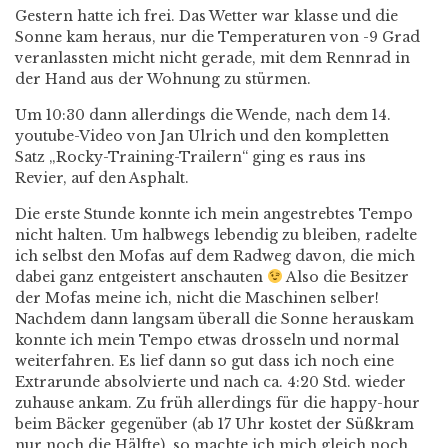
Gestern hatte ich frei. Das Wetter war klasse und die
Sonne kam heraus, nur die Temperaturen von -9 Grad
veranlassten micht nicht gerade, mit dem Rennrad in
der Hand aus der Wohnung zu stürmen.
Um 10:30 dann allerdings die Wende, nach dem 14.
youtube-Video von Jan Ulrich und den kompletten
Satz „Rocky-Training-Trailern“ ging es raus ins
Revier, auf den Asphalt.
Die erste Stunde konnte ich mein angestrebtes Tempo
nicht halten. Um halbwegs lebendig zu bleiben, radelte
ich selbst den Mofas auf dem Radweg davon, die mich
dabei ganz entgeistert anschauten
Also die Besitzer
der Mofas meine ich, nicht die Maschinen selber!
Nachdem dann langsam überall die Sonne herauskam
konnte ich mein Tempo etwas drosseln und normal
weiterfahren. Es lief dann so gut dass ich noch eine
Extrarunde absolvierte und nach ca. 4:20 Std. wieder
zuhause ankam. Zu früh allerdings für die happy-hour
beim Bäcker gegenüber (ab 17 Uhr kostet der Süßkram
nur noch die Hälfte), so machte ich mich gleich noch