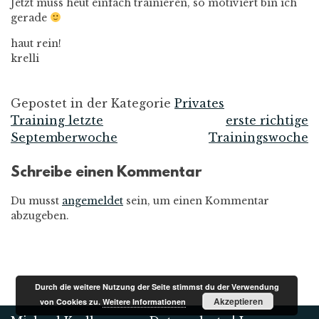
Jetzt muss heut einfach trainieren, so motiviert bin ich
gerade
haut rein!
krelli
Gepostet in der Kategorie
Privates
Training letzte
erste richtige
Beitrags-
Septemberwoche
Trainingswoche
Navigation
Schreibe einen Kommentar
Du musst
angemeldet
sein, um einen Kommentar
abzugeben.
Durch die weitere Nutzung der Seite stimmst du der Verwendung
Akzeptieren
von Cookies zu.
Weitere Informationen