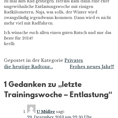
zu mal aufs Rad gestiegen. Heraus kam dann eine eher
ungewöhnliche Entlastungswoche mit einigen
Radkilometern. Naja, was solls, der Winter wird
zwangsläufig irgendwann kommen. Dann wird es nicht
mehr viel mit Radfahren.
Ich wünsche euch allen einen guten Rutsch und nur das
Beste für 2014!!
krelli
Gepostet in der Kategorie
Privates
die heutige Radtour…
Frohes neues Jahr!!!
Beitrags-
Navigation
1 Gedanken zu „
letzte
Trainingswoche – Entlastung
“
U Müller
sagt:
29. Dezember 2013 um 22:50 Uhr