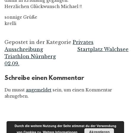
damit in Erfüllung gegangen.
Herzlichen Glückwunsch Michael !!
sonnige Grüße
krelli
Gepostet in der Kategorie
Privates
Ausschreibung
Startplatz Walchsee
Beitrags-
Triathlon Nürnberg
02.09.
Navigation
Schreibe einen Kommentar
Du musst
angemeldet
sein, um einen Kommentar
abzugeben.
Durch die weitere Nutzung der Seite stimmst du der Verwendung
Akzeptieren
von Cookies zu.
Weitere Informationen