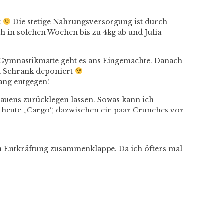
t
Die stetige Nahrungsversorgung ist durch
h in solchen Wochen bis zu 4kg ab und Julia
d Gymnastikmatte geht es ans Eingemachte. Danach
den Schrank deponiert
ang entgegen!
rauens zurücklegen lassen. Sowas kann ich
d heute „Cargo“, dazwischen ein paar Crunches vor
an Entkräftung zusammenklappe. Da ich öfters mal