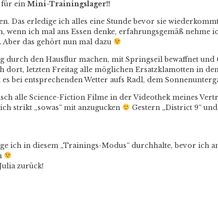
t für ein
Mini-Trainingslager!!
n. Das erledige ich alles eine Stunde bevor sie wiederkomm
nn, wenn ich mal ans Essen denke, erfahrungsgemäß nehme ic
t. Aber das gehört nun mal dazu
ng durch den Hausflur machen, mit Springseil bewaffnet un
 ich dort, letzten Freitag alle möglichen Ersatzklamotten in 
 es bei entsprechenden Wetter aufs Radl, dem Sonnenunterg
sch alle Science-Fiction Filme in der Videothek meines Vert
sich strikt „sowas“ mit anzugucken
Gestern „District 9“ un
Tage ich in diesem „Trainings-Modus“ durchhalte, bevor ich 
en
Julia zurück!