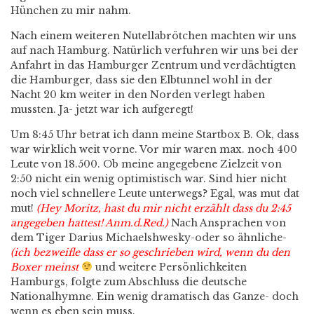
Hünchen zu mir nahm.
Nach einem weiteren Nutellabrötchen machten wir uns
auf nach Hamburg. Natürlich verfuhren wir uns bei der
Anfahrt in das Hamburger Zentrum und verdächtigten
die Hamburger, dass sie den Elbtunnel wohl in der
Nacht 20 km weiter in den Norden verlegt haben
mussten. Ja- jetzt war ich aufgeregt!
Um 8:45 Uhr betrat ich dann meine Startbox B. Ok, dass
war wirklich weit vorne. Vor mir waren max. noch 400
Leute von 18.500. Ob meine angegebene Zielzeit von
2:50 nicht ein wenig optimistisch war. Sind hier nicht
noch viel schnellere Leute unterwegs? Egal, was mut dat
mut!
(Hey Moritz, hast du mir nicht erzählt dass du 2:45
angegeben hattest! Anm.d.Red.)
Nach Ansprachen von
dem Tiger Darius Michaelshwesky-oder so ähnliche-
(ich bezweifle dass er so geschrieben wird, wenn du den
Boxer meinst
und weitere Persönlichkeiten
Hamburgs, folgte zum Abschluss die deutsche
Nationalhymne. Ein wenig dramatisch das Ganze- doch
wenn es eben sein muss.