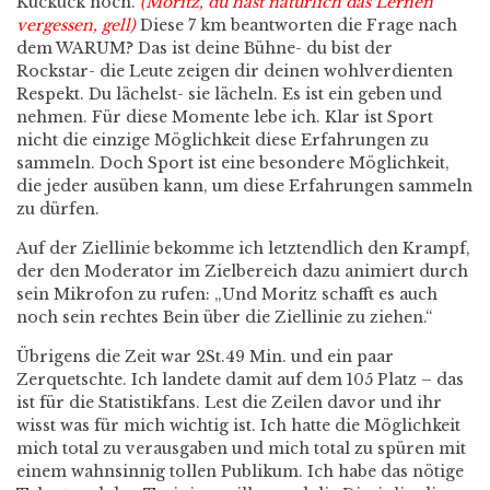
Kuckuck noch.
(Moritz, du hast natürlich das Lernen
vergessen, gell)
Diese 7 km beantworten die Frage nach
dem WARUM? Das ist deine Bühne- du bist der
Rockstar- die Leute zeigen dir deinen wohlverdienten
Respekt. Du lächelst- sie lächeln. Es ist ein geben und
nehmen. Für diese Momente lebe ich. Klar ist Sport
nicht die einzige Möglichkeit diese Erfahrungen zu
sammeln. Doch Sport ist eine besondere Möglichkeit,
die jeder ausüben kann, um diese Erfahrungen sammeln
zu dürfen.
Auf der Ziellinie bekomme ich letztendlich den Krampf,
der den Moderator im Zielbereich dazu animiert durch
sein Mikrofon zu rufen: „Und Moritz schafft es auch
noch sein rechtes Bein über die Ziellinie zu ziehen.“
Übrigens die Zeit war 2St.49 Min. und ein paar
Zerquetschte. Ich landete damit auf dem 105 Platz – das
ist für die Statistikfans. Lest die Zeilen davor und ihr
wisst was für mich wichtig ist. Ich hatte die Möglichkeit
mich total zu verausgaben und mich total zu spüren mit
einem wahnsinnig tollen Publikum. Ich habe das nötige