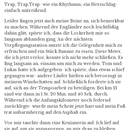
Trap, Trap,Trap- wie ein Rhythmus, ein Herzschlag-
einfach mitreißend.
Leider fingen jetzt auch meine Beine an, sich bemerkbar
zu machen. Während der Engländer noch leichtfüßig
dahin glitt, spürte ich, dass die Lockerheit mir so
langsam abhanden ging. An der nächsten
Verpflegungsstation nutzte ich die Gelegenheit mich zu
erfrischen und ein Stück Banane zu essen. Diese Meter,
die ich jetzt verlor, konnte ich nicht mehr schließen. Es
fing langsam an, einsam um mich zu werden. Tom und
Lukas hatte ich aufgegeben- ich spürte, dass etwas schief
gegangen war- andere Läufer hielten sich bevorzugt in
meinem Windschatten auf. Schließlich forderte ich sie
auf, sich an der Tempoarbeit zu beteiligen. Bei km 21
sind wir dann in 1 St. 20 Min. und 40 Sek. durch.
Während ich die Anfangskilometer noch federnd
zurücklegte- wurde mein Schritt jetzt hart und mein Fuß
trat unbarmherzig auf den Asphalt ein.
Vor mir tauchte dann eine Kenianerin auf. Ich lief auf
sie auf, um sie anzuspornen, an mir dran zu bleiben.