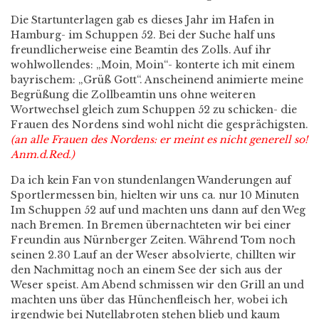
Die Startunterlagen gab es dieses Jahr im Hafen in
Hamburg- im Schuppen 52. Bei der Suche half uns
freundlicherweise eine Beamtin des Zolls. Auf ihr
wohlwollendes: „Moin, Moin“- konterte ich mit einem
bayrischem: „Grüß Gott“. Anscheinend animierte meine
Begrüßung die Zollbeamtin uns ohne weiteren
Wortwechsel gleich zum Schuppen 52 zu schicken- die
Frauen des Nordens sind wohl nicht die gesprächigsten.
(an alle Frauen des Nordens: er meint es nicht generell so!
Anm.d.Red.)
Da ich kein Fan von stundenlangen Wanderungen auf
Sportlermessen bin, hielten wir uns ca. nur 10 Minuten
Im Schuppen 52 auf und machten uns dann auf den Weg
nach Bremen. In Bremen übernachteten wir bei einer
Freundin aus Nürnberger Zeiten. Während Tom noch
seinen 2.30 Lauf an der Weser absolvierte, chillten wir
den Nachmittag noch an einem See der sich aus der
Weser speist. Am Abend schmissen wir den Grill an und
machten uns über das Hünchenfleisch her, wobei ich
irgendwie bei Nutellabroten stehen blieb und kaum