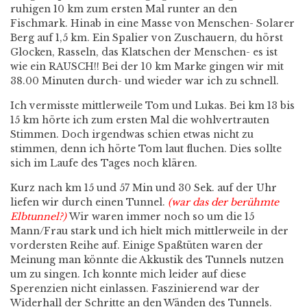
ruhigen 10 km zum ersten Mal runter an den
Fischmark. Hinab in eine Masse von Menschen- Solarer
Berg auf 1,5 km. Ein Spalier von Zuschauern, du hörst
Glocken, Rasseln, das Klatschen der Menschen- es ist
wie ein RAUSCH!! Bei der 10 km Marke gingen wir mit
38.00 Minuten durch- und wieder war ich zu schnell.
Ich vermisste mittlerweile Tom und Lukas. Bei km 13 bis
15 km hörte ich zum ersten Mal die wohlvertrauten
Stimmen. Doch irgendwas schien etwas nicht zu
stimmen, denn ich hörte Tom laut fluchen. Dies sollte
sich im Laufe des Tages noch klären.
Kurz nach km 15 und 57 Min und 30 Sek. auf der Uhr
liefen wir durch einen Tunnel.
(war das der berühmte
Elbtunnel?)
Wir waren immer noch so um die 15
Mann/Frau stark und ich hielt mich mittlerweile in der
vordersten Reihe auf. Einige Spaßtüten waren der
Meinung man könnte die Akkustik des Tunnels nutzen
um zu singen. Ich konnte mich leider auf diese
Sperenzien nicht einlassen. Faszinierend war der
Widerhall der Schritte an den Wänden des Tunnels.