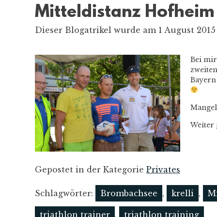
Mitteldistanz Hofhei
Dieser Blogatrikel wurde am 1 August 2015 
Bei mi
zweite
Bayern
Mangel
Weiter 
Gepostet in der Kategorie
Privates
Schlagwörter:
Brombachsee
,
krelli
,
Mi
triathlon trainer
,
triathlon training