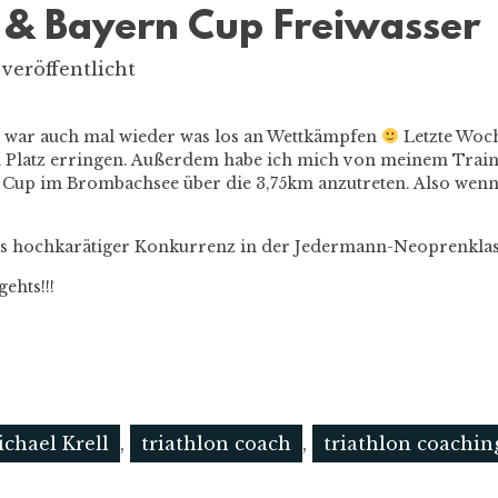
m & Bayern Cup Freiwasser
veröffentlicht
r war auch mal wieder was los an Wettkämpfen
Letzte Woch
n Platz erringen. Außerdem habe ich mich von meinem Train
 Cup im Brombachsee über die 3,75km anzutreten. Also wenn
s hochkarätiger Konkurrenz in der Jedermann-Neoprenklasse
gehts!!!
chael Krell
,
triathlon coach
,
triathlon coachin