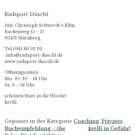
Radsport Duschl
Inh. Christoph Schwerdt e.Kfm.
Euckenweg 15 – 17
90471 Nürnberg
Tel 0911 86 92 92
info@radsport-duschl.de
www.radsport-duschl.de
Öffnungszeiten
Mo.-Fr. 10 – 18 Uhr
Sa. 9 – 14 Uhr
schönen Start in die Woche!
krelli
Gepostet in der Kategorie
Coaching
,
Privates
Buchempfehlung – the
krelli in Gefahr!
Beitrags-