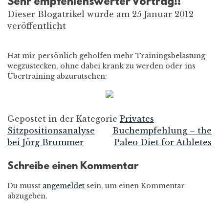
Sehr empfehlenswerter Vortrag!!
Dieser Blogatrikel wurde am 25 Januar 2012
veröffentlicht
Hat mir persönlich geholfen mehr Trainingsbelastung
wegzustecken, ohne dabei krank zu werden oder ins
Übertraining abzurutschen:
Gepostet in der Kategorie
Privates
Sitzpositionsanalyse
Buchempfehlung – the
Beitrags-
bei Jörg Brummer
Paleo Diet for Athletes
Navigation
Schreibe einen Kommentar
Du musst
angemeldet
sein, um einen Kommentar
abzugeben.