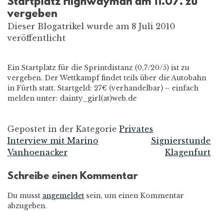
Startplatz Highwayman am 11.07. zu
vergeben
Dieser Blogatrikel wurde am 8 Juli 2010
veröffentlicht
Ein Startplatz für die Sprintdistanz (0,7/20/5) ist zu
vergeben. Der Wettkampf findet teils über die Autobahn
in Fürth statt. Startgeld: 27€ (verhandelbar) – einfach
melden unter: dainty_girl(at)web.de
Gepostet in der Kategorie
Privates
Interview mit Marino
Signierstunde
Beitrags-
Vanhoenacker
Klagenfurt
Navigation
Schreibe einen Kommentar
Du musst
angemeldet
sein, um einen Kommentar
abzugeben.