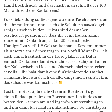
die Aeroposition wenn ihr die Brille wieder mit der
Hand hochdrückt, und das macht man schnell über 100
Mal während des Radfahrens!
Eure Bekleidung sollte irgendwo
eine Tasche
bieten, an
die ihr rankommt ohne euch die Schultern auszukugeln.
Einige Taschen in den Trikots sind dermaßen
bescheuert positioniert, dass ihr beim Laufen kaum
rankommt. Denkt dran, ab km 20 ist euch jeder
Handgriff zu viel! 1-2 Gels sollte man außerdem immer
als Reserve am Körper tragen. Im Notfall könnt ihr Gels
auch einfach seitlich in der Hose platzieren. Dafür
einfach Gel falten (damit es nicht rausrutscht) und unter
der Naht zwischen Hose und Oberschenkel reinstecken.
et voila – ihr habt damit eine funktionierende Tasche!
Trinkflaschen würde ich da allerdings nicht reinstecken,
das schaut etwas komisch aus
Last but not least,
für alle Garmin Besitzer
. Es gibt
einen Radadapter für den Forerunner. Ich finde es am
besten den Garmin am Rad irgendwo unterzubringen
und ihn dann fürs Laufen mitzunehmen. So ein Adapter