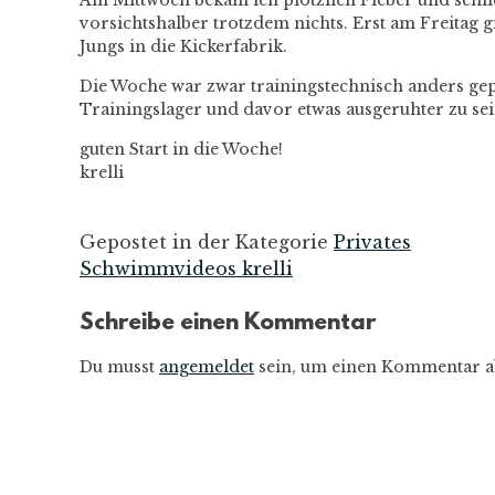
Am Mittwoch bekam ich plötzlich Fieber und schli
vorsichtshalber trotzdem nichts. Erst am Freitag g
Jungs in die Kickerfabrik.
Die Woche war zwar trainingstechnisch anders gepl
Trainingslager und davor etwas ausgeruhter zu se
guten Start in die Woche!
krelli
Gepostet in der Kategorie
Privates
Schwimmvideos krelli
Beitrags-
Schreibe einen Kommentar
Navigation
Du musst
angemeldet
sein, um einen Kommentar a