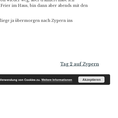
n wieder weg, aber trainiert habe ich
e Feier im Haus, bin dann aber abends mit den
 fliege ja übermorgen nach Zypern ins
Tag 2 auf Zypern
Akzeptieren
r Verwendung von Cookies zu.
Weitere Informationen