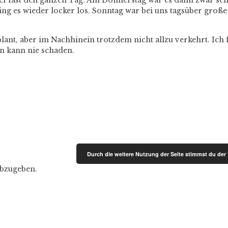
ef fast den ganzen Tag. Am Donnerstag war es dann zwar scho
ing es wieder locker los. Sonntag war bei uns tagsüber groß
ant, aber im Nachhinein trotzdem nicht allzu verkehrt. Ich
in kann nie schaden.
Durch die weitere Nutzung der Seite stimmst du de
bzugeben.