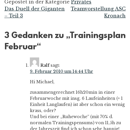
Gepostet in der Kategorie
Privates
Das Duell der Giganten
Teamvorstellung ASC
Beitrags-
– Teil 3
Kronach
Navigation
3 Gedanken zu „
Trainingsplan
Februar
“
Ralf
sagt:
9. Februar 2010 um 14:44 Uhr
Hi Michael,
zusammengerechnet 16h20min in einer
Februarwoche mit insg. 6 Laufeinheiten (+ 1
Einheit Langlaufen) ist aber schon ein wenig
krass, oder?
Und bei einer „Ruhewoche“ (mit 70% d.
normalen Trainingspensums) von 11,5h zu
der Jahreszeit find ich schon sehr happig!