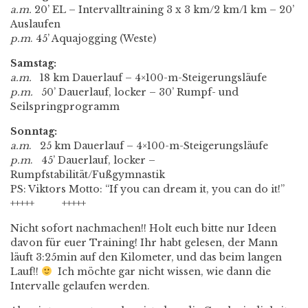
a.m.
20’ EL – Intervalltraining 3 x 3 km/2 km/1 km – 20’
Auslaufen
p.m
. 45’ Aquajogging (Weste)
Samstag:
a.m.
18 km Dauerlauf – 4×100-m-Steigerungsläufe
p.m.
50’ Dauerlauf, locker – 30’ Rumpf- und
Seilspringprogramm
Sonntag:
a.m
. 25 km Dauerlauf – 4×100-m-Steigerungsläufe
p.m
. 45’ Dauerlauf, locker –
Rumpfstabilität/Fußgymnastik
PS: Viktors Motto: “If you can dream it, you can do it!”
+++++ +++++
Nicht sofort nachmachen!! Holt euch bitte nur Ideen
davon für euer Training! Ihr habt gelesen, der Mann
läuft 3:25min auf den Kilometer, und das beim langen
Lauf!!
Ich möchte gar nicht wissen, wie dann die
Intervalle gelaufen werden.