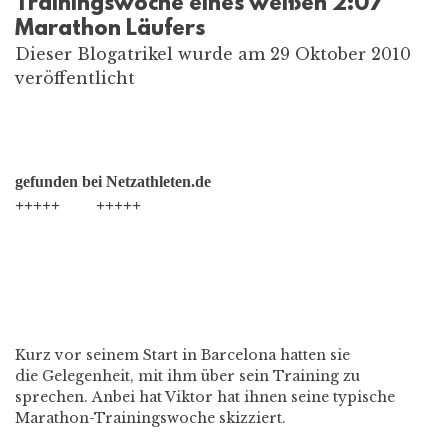
Trainingswoche eines weißen 2:07
Marathon Läufers
Dieser Blogatrikel wurde am 29 Oktober 2010
veröffentlicht
Hier einmal ein interessanter Auszug aus der Läuferszene. Für uns
Triathleten eigentlich die wichtigste Disziplin, das Laufen!!
gefunden bei Netzathleten.de
+++++ +++++
Mit dem Sieg bei den diesjährigen Marathon-Europameisterschaften in
Barcelona hat der Schweizer Weltklasse-Marathonmann Viktor Röthlin
(Bestzeit 2:07:23 h) erneut ein Ausrufezeichen hinter seine bisherige
Laufbahn gesetzt.
Kurz vor seinem Start in Barcelona hatten sie
die Gelegenheit, mit ihm über sein Training zu
sprechen. Anbei hat Viktor hat ihnen seine typische
Marathon-Trainingswoche skizziert.