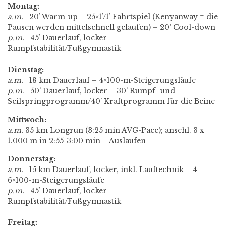
Montag:
a.m.
20’ Warm-up – 25×1’/1’ Fahrtspiel (Kenyanway = die
Pausen werden mittelschnell gelaufen) – 20’ Cool-down
p.m.
45’ Dauerlauf, locker –
Rumpfstabilität/Fußgymnastik
Dienstag:
a.m.
18 km Dauerlauf – 4×100-m-Steigerungsläufe
p.m
. 50’ Dauerlauf, locker – 30’ Rumpf- und
Seilspringprogramm/40’ Kraftprogramm für die Beine
Mittwoch:
a.m.
35 km Longrun (3:25 min AVG-Pace); anschl. 3 x
1.000 m in 2:55-3:00 min – Auslaufen
Donnerstag:
a.m.
15 km Dauerlauf, locker, inkl. Lauftechnik – 4-
6×100-m-Steigerungsläufe
p.m.
45’ Dauerlauf, locker –
Rumpfstabilität/Fußgymnastik
Freitag: