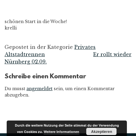
schönen Start in die Woche!
krelli
Gepostet in der Kategorie
Privates
Altstadtrennen
Er rollt wieder
Beitrags-
Nürnberg 02.09.
Navigation
Schreibe einen Kommentar
Du musst
angemeldet
sein, um einen Kommentar
abzugeben.
Durch die weitere Nutzung der Seite stimmst du der Verwendung
Akzeptieren
von Cookies zu.
Weitere Informationen