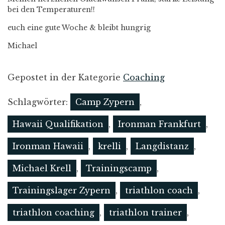
bei den Temperaturen!!
euch eine gute Woche & bleibt hungrig
Michael
Gepostet in der Kategorie
Coaching
Schlagwörter:
Camp Zypern
,
Hawaii Qualifikation
,
Ironman Frankfurt
,
Ironman Hawaii
,
krelli
,
Langdistanz
,
Michael Krell
,
Trainingscamp
,
Trainingslager Zypern
,
triathlon coach
,
triathlon coaching
,
triathlon trainer
,