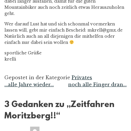
dabei länger ausfallen, damit für die guten
Mountainbiker auch noch zeitlich etwas Herauszuholen
geht.
Wer darauf Lust hat und sich schonmal vormerken
lassen will, gebt mir einfach Bescheid: mkrell@gmx.de
Natürlich auch an all diejenigen die mithelfen oder
einfach nur dabei sein wollen
sportliche Grüße
krelli
Gepostet in der Kategorie
Privates
…alle Jahre wieder…
noch alle Finger dran…
Beitrags-
Navigation
3 Gedanken zu „
Zeitfahren
Moritzberg!!
“