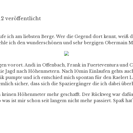
2 veröffentlicht
fe ich am liebsten Berge. Wer die Gegend dort kennt, weiß da
ehle ich den wunderschönen und sehr bergigen Obermain Mar
gen vorort. Andi in Offenbach, Frank in Fuerteventura und
 die Jagd nach Höhenmetern. Nach 10min Einlaufen gehts auc
sik pumpte und ich entschied mich spontan für den Raelert L
mlich sicher, dass sich die Spaziergänger die ich dabei überh
ch keinen Höhenmeter mehr geschafft. Der Rückweg war daf
o was ist mir schon seit langem nicht mehr passiert. Spaß hat