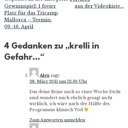
Gewinnspiel: 1 freier
aus der Videokiste…
Beitrags-
Platz für das Tricamp
Mallorca – Termin:
Navigation
09.-16. April
4 Gedanken zu „
krelli in
Gefahr…
“
Alex
sagt:
28. März 2011 um 12:36 Uhr
Das deine Beine nach so einer Woche Dicht
sind wundert mich ehrlich gesagt nicht
wirklich, ich wäre nach der Hälfte des
Programms klinisch Tod
Zum Antworten anmelden