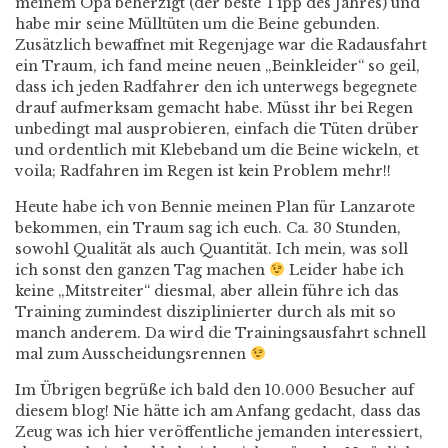
meinem Opa beherzigt (der beste Tipp des Jahres) und
habe mir seine Mülltüten um die Beine gebunden.
Zusätzlich bewaffnet mit Regenjage war die Radausfahrt
ein Traum, ich fand meine neuen „Beinkleider“ so geil,
dass ich jeden Radfahrer den ich unterwegs begegnete
drauf aufmerksam gemacht habe. Müsst ihr bei Regen
unbedingt mal ausprobieren, einfach die Tüten drüber
und ordentlich mit Klebeband um die Beine wickeln, et
voila; Radfahren im Regen ist kein Problem mehr!!
Heute habe ich von Bennie meinen Plan für Lanzarote
bekommen, ein Traum sag ich euch. Ca. 30 Stunden,
sowohl Qualität als auch Quantität. Ich mein, was soll
ich sonst den ganzen Tag machen
Leider habe ich
keine „Mitstreiter“ diesmal, aber allein führe ich das
Training zumindest disziplinierter durch als mit so
manch anderem. Da wird die Trainingsausfahrt schnell
mal zum Ausscheidungsrennen
Im Übrigen begrüße ich bald den 10.000 Besucher auf
diesem blog! Nie hätte ich am Anfang gedacht, dass das
Zeug was ich hier veröffentliche jemanden interessiert,