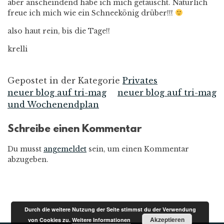
aber anscheindend habe ich mich getäuscht. Natürlich
freue ich mich wie ein Schneekönig drüber!!!
also haut rein, bis die Tage!!
krelli
Gepostet in der Kategorie
Privates
neuer blog auf tri-mag
neuer blog auf tri-mag
Beitrags-
und Wochenendplan
Navigation
Schreibe einen Kommentar
Du musst
angemeldet
sein, um einen Kommentar
abzugeben.
Durch die weitere Nutzung der Seite stimmst du der Verwendung
Akzeptieren
von Cookies zu.
Weitere Informationen