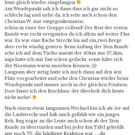
leute gleich wieder eingefangen
Am Wendepunkt sah ich dann dass ich gar nicht so
schlecht lag und siehe da, ich sehe auch schon den
Christian W. mir entgegenkommen,
schön in einer 6er Gruppe rollend! Der Rest der ersten
Runde war recht ereignislos da ich allein auf weiter Flur
war. Es war eine flache Strecke bis auf ein,zwei Berge
aber recht windig gestern. Beim Anfang der 2ten Runde
sehe ich auf dem Tacho anstatt der 40km nur 37,5km,
naja hatte ich mir fast schon gedacht, sonst hätte sich
der Normann warm anziehen können :)))
Langsam aber stetig hatte ich mich dann auf den 4en
Platz vorgearbeitet und sehe den Christian wieder beim
Wendepunkt und immer noch in der gleichen Position.
Dort fasste ich den Beschluss: der überholt dich heute
nicht mehr!
Nach einem etwas langsamen Wechsel bin ich als 5er auf
die Laufstrecke und hab mich gefühlt wie ein junges
Reh, fing sogar an die Leute auch schon ab der 2ten
Runde zu überrunden und bei jeder km Tafel gebrüllt
nur noch 7!!!, die häufigste Reaktion war „…du