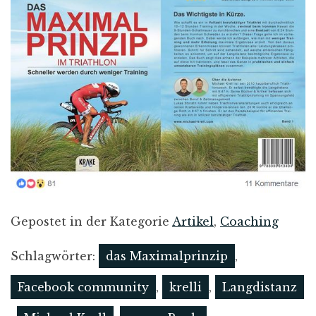
Gepostet in der Kategorie
Artikel
,
Coaching
Schlagwörter:
das Maximalprinzip
,
Facebook community
,
krelli
,
Langdistanz