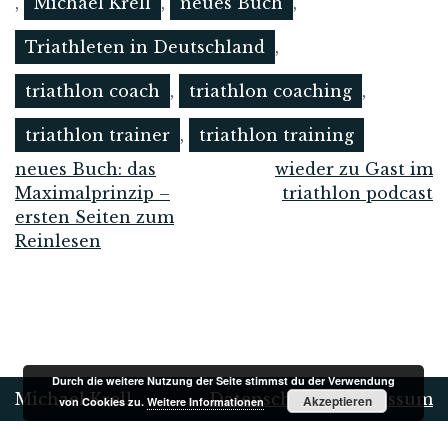
,
Michael Krell
,
neues Buch
,
Triathleten in Deutschland
,
triathlon coach
,
triathlon coaching
,
triathlon trainer
,
triathlon training
neues Buch: das
wieder zu Gast im
Beitrags-
Maximalprinzip –
triathlon podcast
ersten Seiten zum
Navigation
Reinlesen
Durch die weitere Nutzung der Seite stimmst du der Verwendung
Michael Krell
Datenschutz
|
Impressum
Akzeptieren
von Cookies zu.
Weitere Informationen