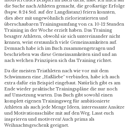
motivierendes Beispiel im Buch dient, habe ich mich auf
die Suche nach Athleten gemacht, die großartige Erfolge
(bspw. 8:24 Std. auf der Langdistanz) feiern konnten,
dies aber mit ungewöhnlich zielorientierten und
überschaubaren Trainingsumfang von ca. 10-12 Stunden
Training in der Woche erzielt haben. Das Training
besagter Athleten, obwohl sie sich untereinander nicht
kennen, weist erstaunlich viele Gemeinsamkeiten auf.
Demnach habe ich im Buch zusammengetragen und
beschrieben was diese Gemeinsamkeiten sind und an
nach welchen Prinzipien sich das Training richtet.
Da die meisten Triathleten nach wie vor mit dem
Schwimmen eine „Haßliebe“ verbinden, habe ich auch
extra dafür ein Beispiel eingebaut. Natürlich gibt es am
Ende wieder praktische Trainingspläne die nur noch
auf Umsetzung warten. Das Buch gibt sowohl einen
komplett eigenen Trainingsweg für ambitionierte
Athleten als auch jede Menge Ideen, interessante Ansätze
und Motivationsschübe mit auf den Weg. Lasst euch
insprieren und motiveren! Auch prima als
Weihnachtsgeschenk geeignet.