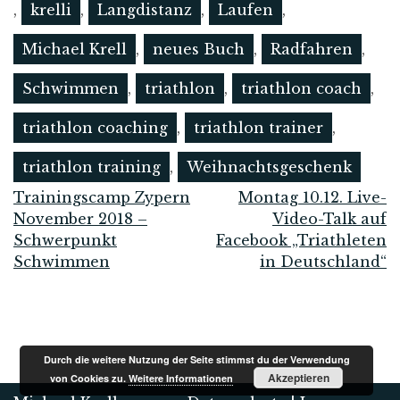
,
krelli
,
Langdistanz
,
Laufen
,
Michael Krell
,
neues Buch
,
Radfahren
,
Schwimmen
,
triathlon
,
triathlon coach
,
triathlon coaching
,
triathlon trainer
,
triathlon training
,
Weihnachtsgeschenk
Trainingscamp Zypern
Montag 10.12. Live-
Beitrags-
November 2018 –
Video-Talk auf
Schwerpunkt
Facebook „Triathleten
Navigation
Schwimmen
in Deutschland“
Durch die weitere Nutzung der Seite stimmst du der Verwendung
Akzeptieren
von Cookies zu.
Weitere Informationen