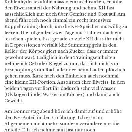
Kohlenhydratezufuhr massiv einzuschränken, erhöhe
den Eiweissanteil der Nahrung und nehme KH fast
ausschließlich nur noch über Gemüse und Obst auf. Am
abend führe ich noch einmal ein recht intensives
Koppeltraining durch, um die KH-Speicher mutwillig zu
leeren. Die folgenden zwei Tage müsst ihr einfach ein
bisschen spielen. Esst gerade so viele KH dass ihr nicht
in Depressionen verfallt (die Stimmung geht in den
Keller, der Körper giert nach Zucker, dass er immer
gewohnt war). Lediglich in den Trainingseinheiten
nehme ich Gel oder Riegel zu mir, dass ich nicht vor
Erschöpfung vom Rad falle oder beim Laufen plötzlich
gehen muss. Kurz nach den Einheiten auch nochmal
eine kleine KH-Portion. Ansonsten eher Eiweiss. In den
beiden Tagen verliert ihr dadurch sehr viel Wasser
(Glykogen bindet Wasser im Körper) und damit auch
Gewicht.
Am Donnerstag abend höre ich damit auf und erhöhe
den KH-Anteil in der Ernährung. Ich esse im
Allgemeinen nicht mehr, sondern verändere nur die
Anteile. D.h. ich nehme nun fast nur noch