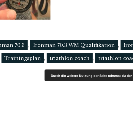
nman 70.3
,
Ironman 70.3 WM Qualifikation
,
Iro
,
Trainingsplan
,
triathlon coach
,
triathlon co
Durch die weitere Nutzung der Seite stimmst du de