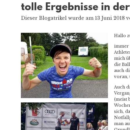
tolle Ergebnisse in de
Dieser Blogatrikel wurde am 13 Juni 2018 v
Hallo 
immer w
Athlete
mich üb
die Bal
auch di
voran, 
Auch da
Vergang
(meist 
Wochen
sich, d
Notfall
man auf
Grundla