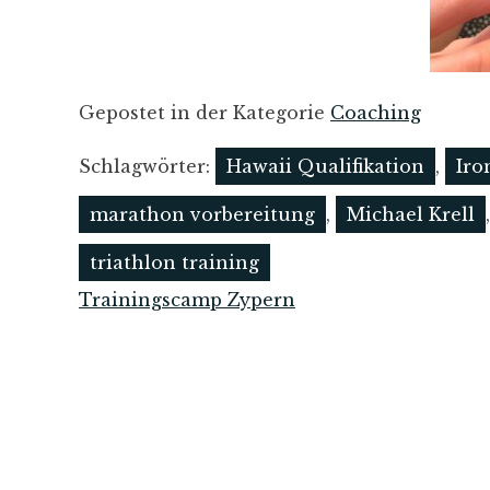
Gepostet in der Kategorie
Coaching
Schlagwörter:
Hawaii Qualifikation
,
Iro
marathon vorbereitung
,
Michael Krell
triathlon training
Trainingscamp Zypern
Beitrags-
Navigation
Michael Krell