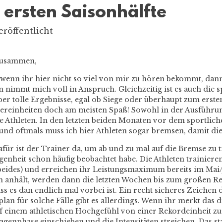
r ersten Saisonhälfte
eröffentlicht
zusammen,
enn ihr hier nicht so viel von mir zu hören bekommt, dann 
n nimmt mich voll in Anspruch. Gleichzeitig ist es auch die 
er tolle Ergebnisse, egal ob Siege oder überhaupt zum ers
lereinheiten doch am meisten Spaß! Sowohl in der Ausführun
e Athleten. In den letzten beiden Monaten vor dem sportlic
und oftmals muss ich hier Athleten sogar bremsen, damit di
für ist der Trainer da, um ab und zu mal auf die Bremse zu tr
enheit schon häufig beobachtet habe. Die Athleten trainieren 
beides) und erreichen ihr Leistungsmaximum bereits im Mai/J
 anhält, werden dann
die letzten Wochen bis zum großen R
ass es dan endlich mal vorbei ist. Ein recht sicheres Zeichen
plan für solche Fälle gibt es allerdings. Wenn ihr merkt da
 einem athletischen Hochgefühl von einer Rekordeinheit zu
genphase einschieben und die Intensitäten streichen. Das st