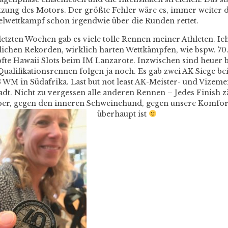
zung des Motors. Der größte Fehler wäre es, immer weiter d
lwettkampf schon irgendwie über die Runden rettet.
letzten Wochen gab es viele tolle Rennen meiner Athleten. Ich
ichen Rekorden, wirklich harten Wettkämpfen, wie bspw. 70.
te Hawaii Slots beim IM Lanzarote. Inzwischen sind heuer be
Qualifikationsrennen folgen ja noch. Es gab zwei AK Siege be
3 WM in Südafrika. Last but not least AK-Meister- und Vizemeis
adt. Nicht zu vergessen alle anderen Rennen – Jedes Finish zä
lber, gegen den inneren Schweinehund, gegen unsere Komfor
überhaupt ist