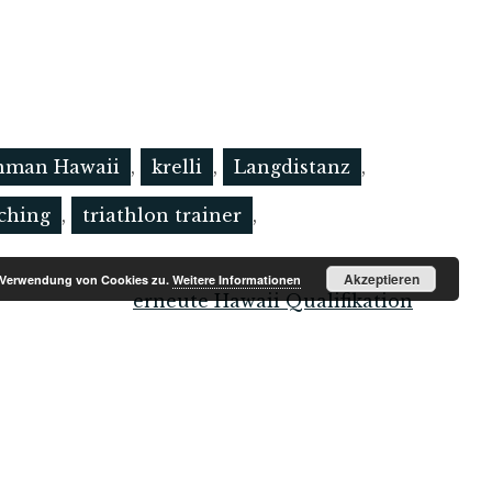
nman Hawaii
,
krelli
,
Langdistanz
,
aching
,
triathlon trainer
,
Akzeptieren
r Verwendung von Cookies zu.
Weitere Informationen
erneute Hawaii Qualifikation
Datenschutz
|
Impressum