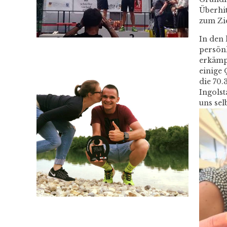
Überhit
zum Zie
In den 
persönl
erkämpf
einige 
die 70.
Ingolst
uns se