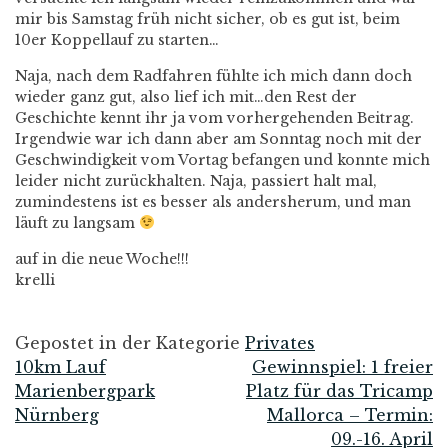
mir bis Samstag früh nicht sicher, ob es gut ist, beim
10er Koppellauf zu starten…
Naja, nach dem Radfahren fühlte ich mich dann doch
wieder ganz gut, also lief ich mit…den Rest der
Geschichte kennt ihr ja vom vorhergehenden Beitrag.
Irgendwie war ich dann aber am Sonntag noch mit der
Geschwindigkeit vom Vortag befangen und konnte mich
leider nicht zurückhalten. Naja, passiert halt mal,
zumindestens ist es besser als andersherum, und man
läuft zu langsam
auf in die neue Woche!!!
krelli
Gepostet in der Kategorie
Privates
10km Lauf
Gewinnspiel: 1 freier
Beitrags-
Marienbergpark
Platz für das Tricamp
Nürnberg
Mallorca – Termin:
Navigation
09.-16. April