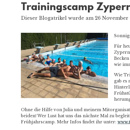
Trainingscamp Zyper
Dieser Blogatrikel wurde am 26 November 2
Sonnig
Für he
Zypern 
Becken 
wie imm
Wie Tri
gab es
Hinter
Frühst
herumg
Ohne die Hilfe von Julia und meinem Mitorganisat
beiden! Wer Lust hat uns das nächste Mal zu beglei
Frühjahrscamp. Mehr Infos findet ihr unter:
www.t