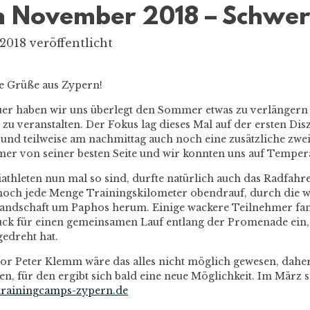
n November 2018 – Schw
018 veröffentlicht
e Grüße aus Zypern!
uer haben wir uns überlegt den Sommer etwas zu verlängern
zu veranstalten. Der Fokus lag dieses Mal auf der ersten Di
und teilweise am nachmittag auch noch eine zusätzliche zweit
er von seiner besten Seite und wir konnten uns auf Tempera
athleten nun mal so sind, durfte natürlich auch das Radfa
 noch jede Menge Trainingskilometer obendrauf, durch die 
landschaft um Paphos herum. Einige wackere Teilnehmer f
ück für einen gemeinsamen Lauf entlang der Promenade ein,
edreht hat.
or Peter Klemm wäre das alles nicht möglich gewesen, dahe
ten, für den ergibt sich bald eine neue Möglichkeit. Im März 
rainingcamps-zypern.de