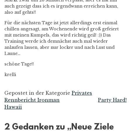
Marke zwar um 23 Minuten verpasst, aber es hat mir
auch gezeigt dass ich es irgendwann erreichen kann,
also auf gehts!!
Für die nächsten Tage ist jetzt allerdings erst einmal
chillen angesagt, am Wochenende wird groß gefeiert
mit meinen Kumpels, das wird richtig geil! :)) Das
Training werde ich demnächst auch mal wieder
anlaufen lassen, aber nur locker und nach Lust und
Laune…
schöne Tage!!
krelli
Gepostet in der Kategorie
Privates
Rennbericht Ironman
Party Hard!
Beitrags-
Hawaii
Navigation
2 Gedanken zu „
Neue Ziele